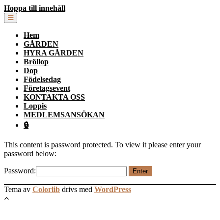
Hoppa till innehåll
Hem
GÅRDEN
HYRA GÅRDEN
Bröllop
Dop
Födelsedag
Företagsevent
KONTAKTA OSS
Loppis
MEDLEMSANSÖKAN
🔒
This content is password protected. To view it please enter your
password below:
Password:
Tema av
Colorlib
drivs med
WordPress