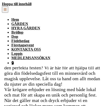
Hoppa till innehåll
Hem
GÅRDEN
HYRA GÅRDEN
Bröllop
Dop
Födelsedag
Företagsevent
Födelsedagsfest för alla
KONTAKTA OSS
Loppis
MEDLEMSANSÖKAN
Ska du fira en speciell födelsedag och letar efter
🔒
den perfekta festen? Vi är här för att hjälpa till att
göra din födelsedagsfest till en minnesvärd och
magisk upplevelse. Låt oss ta hand om allt medan
du njuter av din speciella dag!
Vår krögare erbjuder en lösning med både lokal
och mat för att skapa en unik och personlig fest.
När det gäller mat och dryck erbjuder vi en
varierad och läcker meny som kommer att