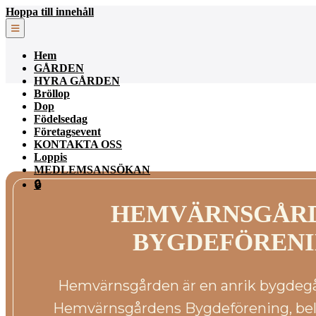
Hoppa till innehåll
Hem
GÅRDEN
HYRA GÅRDEN
Bröllop
Dop
Födelsedag
Företagsevent
KONTAKTA OSS
Loppis
MEDLEMSANSÖKAN
🔒
HEMVÄRNSGÅR
BYGDEFÖREN
Hemvärnsgården är en anrik bygdegå
Hemvärnsgårdens Bygdeförening, belä