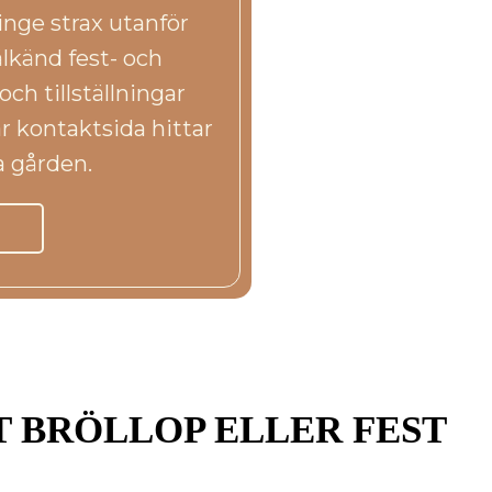
ge strax utanför
älkänd fest- och
ch tillställningar
r kontaktsida hittar
a gården.
T BRÖLLOP ELLER FEST