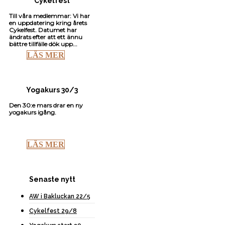
Cykelfest
Till våra medlemmar: Vi har
en uppdatering kring årets
Cykelfest. Datumet har
ändrats efter att ett ännu
bättre tillfälle dök upp...
LÄS MER
Yogakurs 30/3
Den 30:e mars drar en ny
yogakurs igång.
LÄS MER
Senaste nytt
AW i Bakluckan 22/5
Cykelfest 29/8