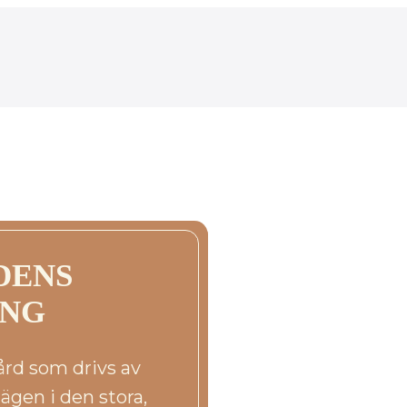
DENS
ING
rd som drivs av
gen i den stora,