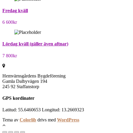
Fredag kväll
6 600
kr
Lördag kväll (gäller även aftnar)
7 800
kr
Hemvärnsgårdens Bygdeförening
Gamla Dalbyvägen 194
245 92 Staffanstorp
GPS kordinater
Latitud: 55.6460653 Longitud: 13.2669323
Tema av
Colorlib
drivs med
WordPress