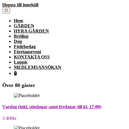
Hoppa till innehåll
Hem
GÅRDEN
HYRA GÅRDEN
Bröllop
Dop
Födelsedag
Företagsevent
KONTAKTA OSS
Loppis
MEDLEMSANSÖKAN
🔒
Över 80 gäster
Vardag (inkl. söndagar samt fredagar till kl. 17:00)
3 400
kr