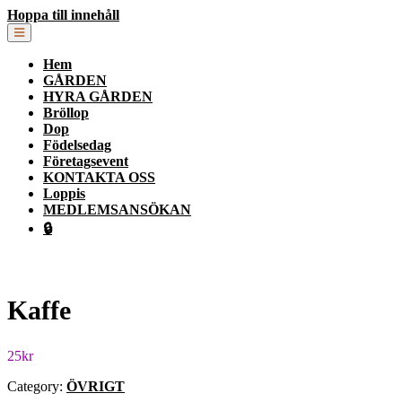
Hoppa till innehåll
Hem
GÅRDEN
HYRA GÅRDEN
Bröllop
Dop
Födelsedag
Företagsevent
KONTAKTA OSS
Loppis
MEDLEMSANSÖKAN
🔒
Kaffe
25
kr
Category:
ÖVRIGT