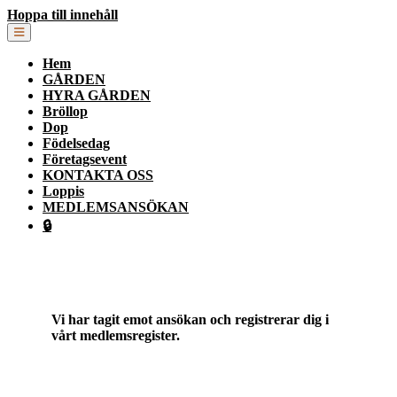
Hoppa till innehåll
Hem
GÅRDEN
HYRA GÅRDEN
Bröllop
Dop
Födelsedag
Företagsevent
KONTAKTA OSS
Loppis
MEDLEMSANSÖKAN
🔒
Vi har tagit emot ansökan och registrerar dig i
vårt medlemsregister.