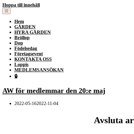
Hoppa till innehåll
Hem
GÅRDEN
HYRA GÅRDEN
Bröllop
Dop
Födelsedag
Företagsevent
KONTAKTA OSS
Loppis
MEDLEMSANSÖKAN
🔒
AW för medlemmar den 20:e maj
2022-05-162022-11-04
Avsluta a