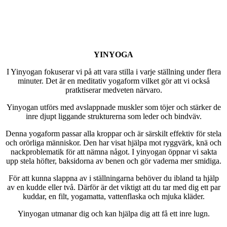
YINYOGA
I Yinyogan fokuserar vi på att vara stilla i varje ställning under flera
minuter. Det är en meditativ yogaform vilket gör att vi också
pratktiserar medveten närvaro.
Yinyogan utförs med avslappnade muskler som töjer och stärker de
inre djupt liggande strukturerna som leder och bindväv.
Denna yogaform passar alla kroppar och är särskilt effektiv för stela
och orörliga människor. Den har visat hjälpa mot ryggvärk, knä och
nackproblematik för att nämna något. I yinyogan öppnar vi sakta
upp stela höfter, baksidorna av benen och gör vaderna mer smidiga.
För att kunna slappna av i ställningarna behöver du ibland ta hjälp
av en kudde eller två. Därför är det viktigt att du tar med dig ett par
kuddar, en filt, yogamatta, vattenflaska och mjuka kläder.
Yinyogan utmanar dig och kan hjälpa dig att få ett inre lugn.