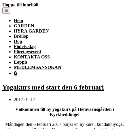
Hoppa till innehåll
Hem
GÅRDEN
HYRA GÅRDEN
Bröllop
Dop
Födelsedag
Företagsevent
KONTAKTA OSS
Loppis
MEDLEMSANSÖKAN
🔒
Yogakurs med start den 6 februari
2017-01-17
Välkommen till ny yogakurs på Hemvärnsgården i
Kyrkheddinge!
Måndagen den 6 februari 2017 börjar en ny kurs i kundaliniyoga.