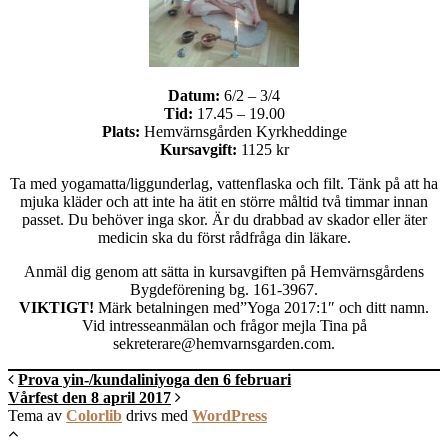
Datum:
6/2 – 3/4
Tid:
17.45 – 19.00
Plats:
Hemvärnsgården Kyrkheddinge
Kursavgift:
1125 kr
Ta med yogamatta/liggunderlag, vattenflaska och filt. Tänk på att ha
mjuka kläder och att inte ha ätit en större måltid två timmar innan
passet. Du behöver inga skor. Är du drabbad av skador eller äter
medicin ska du först rådfråga din läkare.
Anmäl dig genom att sätta in kursavgiften på Hemvärnsgårdens
Bygdeförening bg. 161-3967.
VIKTIGT!
Märk betalningen med”Yoga 2017:1″ och ditt namn.
Vid intresseanmälan och frågor mejla Tina på
sekreterare@hemvarnsgarden.com.
Prova yin-/kundaliniyoga den 6 februari
Vårfest den 8 april 2017
Tema av
Colorlib
drivs med
WordPress