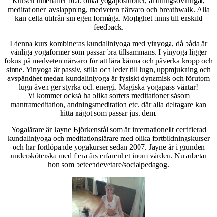
Kursen innehåller bl.a. olika yogapositioner, andningsövningar,
meditationer, avslappning, medveten närvaro och breathwalk. Alla
kan delta utifrån sin egen förmåga. Möjlighet finns till enskild
feedback.
I denna kurs kombineras kundaliniyoga med yinyoga, då båda är
vänliga yogaformer som passar bra tillsammans. I yinyoga ligger
fokus på medveten närvaro för att lära känna och påverka kropp och
sinne. Yinyoga är passiv, stilla och leder till lugn, uppmjukning och
avspändhet medan kundaliniyoga är fysiskt dynamisk och förutom
lugn även ger styrka och energi. Magiska yogapass väntar!
Vi kommer också ha olika sorters meditationer såsom
mantrameditation, andningsmeditation etc. där alla deltagare kan
hitta något som passar just dem.
Yogalärare är Jayne Björkenstål som är internationellt certifierad
kundaliniyoga och meditationslärare med olika fortbildningskurser
och har fortlöpande yogakurser sedan 2007. Jayne är i grunden
undersköterska med flera års erfarenhet inom vården. Nu arbetar
hon som beteendevetare/socialpedagog.